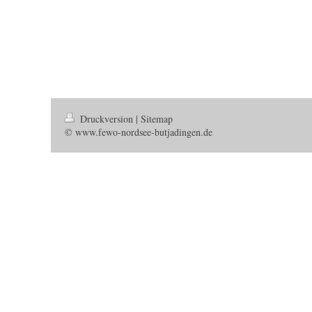
Druckversion
|
Sitemap
© www.fewo-nordsee-butjadingen.de